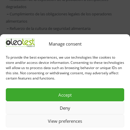
degradados
–
Cumplimiento de las obligaciones legales de los operadores
alimentarios
–
Refuerzo de la cultura de seguridad alimentaria
–
Protección activa del consumidor final
Manage consent
OleoTest® permite evaluar, en menos de dos minutos, el nivel de
To provide the best experiences, we use technologies like cookies to
degradación del aceite alimentario, constituyendo una herramienta
store and/or access device information. Consenting to these technologies
práctica de monitorización preventiva. Su uso regular se integra de
will allow us to process data such as browsing behavior or unique IDs on
this site. Not consenting or withdrawing consent, may adversely affect
forma natural en los sistemas HACCP y en las buenas prácticas de
certain features and functions.
higiene, funcionando como un instrumento de decisión técnica
orientado a la protección de la salud pública.
Accept
Deny
View preferences
Política de Privacidad y Protección de Datos
Política de Uso de la Inteligencia Artificial
Grupo CPC