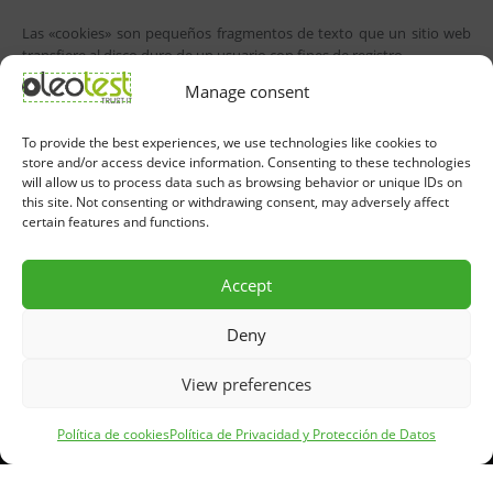
Las «cookies» son pequeños fragmentos de texto que un sitio web
transfiere al disco duro de un usuario con fines de registro.
Como ocurre en la mayoría de los sitios web, utilizamos cookies para
Manage consent
diversas finalidades: mejorar su experiencia online, análisis y
marketing. Puede desactivar las cookies en la configuración de su
navegador.
To provide the best experiences, we use technologies like cookies to
store and/or access device information. Consenting to these technologies
Cambios en la Política de Privacidad
will allow us to process data such as browsing behavior or unique IDs on
this site. Not consenting or withdrawing consent, may adversely affect
El Grupo CPC se reserva el derecho de modificar o actualizar la
certain features and functions.
presente Política de Privacidad y Protección de Datos en cualquier
momento, publicando debidamente dichas modificaciones.
Accept
Deny
View preferences
Política de Privacidad y Protección de Datos
Política de Uso de la Inteligencia Artificial
Grupo CPC
Política de cookies
Política de Privacidad y Protección de Datos
Copyright ©2026 OleoTest . Todos los derechos reservados.