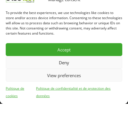
RUSSIA
Regulations
–
To provide the best experiences, we use technologies like cookies to
store and/or access device information. Consenting to these technologies
TPC Polym
will allow us to process data such as browsing behavior or unique IDs on
SOUTH AFRICA
Regulation
this site. Not consenting or withdrawing consent, may adversely affect
Triglycerid
certain features and functions.
USA
Recommendations
–
Accept
Deny
View preferences
Politique de confidentialité et de protection des données
Politique de
Politique de confidentialité et de protection des
Politique d’utilisation de l’Intelligence Artificielle
cookies
données
Le Groupe CPC
Copyright ©2026 OleoTest . All rights reserved.
Powered by
WordPress
&
Designed by
Bizberg Themes