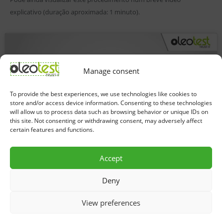
explicativo (duração aproximada: 1 minuto).
Manage consent
Clique para aceitar os cookies
To provide the best experiences, we use technologies like cookies to
estatísticas e ativar este conteúdo
store and/or access device information. Consenting to these technologies
will allow us to process data such as browsing behavior or unique IDs on
this site. Not consenting or withdrawing consent, may adversely affect
certain features and functions.
Accept
Deny
View preferences
Política de Privacidade e Proteção de Dados
Política de Uso de Inteligência Artificial
Grupo CPC