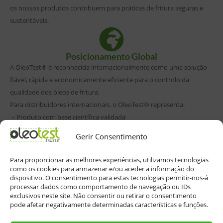
os nossos produtos contribuem para práticas de fritura seguras e
sustentáveis.
Posicionamento Global
A OleoTest® é reconhecida internacionalmente como uma solução
fiável, rápida e economicamente eficiente para o controlo da
qualidade dos óleos de fritura.
Para distribuidores internacionais, o OleoTest® representa:
– Produto com base científica validada
– Elevada aceitação por entidades reguladoras
Gerir Consentimento
– Forte enquadramento legal – Integração simples em sistemas
HACCP
Para proporcionar as melhores experiências, utilizamos tecnologias
– Diferenciação clara no mercado de segurança alimentar
como os cookies para armazenar e/ou aceder a informação do
dispositivo. O consentimento para estas tecnologias permitir-nos-á
processar dados como comportamento de navegação ou IDs
exclusivos neste site. Não consentir ou retirar o consentimento
pode afetar negativamente determinadas características e funções.